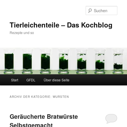
Zum
Zum
Inhalt
sekundären
Such
wechseln
Inhalt
wechseln
Tierleichenteile – Das Kochblog
Rezepte und so
Hauptmenü
Start
GFDL
Über diese Seite
ARCHIV DER KATEGORIE:
WURSTEN
Geräucherte Bratwürste
Selbstgemacht