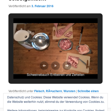
Veröffentlicht am
3. Februar 2016
Schweinebauch Entbeinen und Zerteilen
Veröffentlicht unter
Fleisch
,
RÃ¤uchern
,
Wursten
|
Schreibe einen
Kommentar
Datenschutz und Cookies: Diese Website verwendet Cookies. Wenn du
die Website weiterhin nutzt, stimmst du der Verwendung von Cookies zu.
Weitere Informationen, beispielsweise zur Kontrolle von Cookies, findest