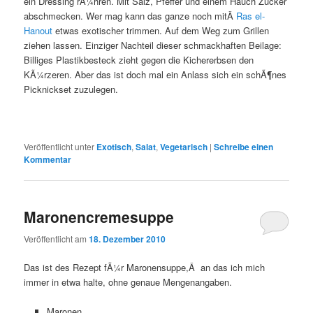
ein Dressing rÃ¼hren. Mit Salz, Pfeffer und einem Hauch Zucker
abschmecken. Wer mag kann das ganze noch mitÂ
Ras el-
Hanout
etwas exotischer trimmen. Auf dem Weg zum Grillen
ziehen lassen. Einziger Nachteil dieser schmackhaften Beilage:
Billiges Plastikbesteck zieht gegen die Kichererbsen den
KÃ¼rzeren. Aber das ist doch mal ein Anlass sich ein schÃ¶nes
Picknickset zuzulegen.
Veröffentlicht unter
Exotisch
,
Salat
,
Vegetarisch
|
Schreibe einen
Kommentar
Maronencremesuppe
Veröffentlicht am
18. Dezember 2010
Das ist des Rezept fÃ¼r Maronensuppe,Â an das ich mich
immer in etwa halte, ohne genaue Mengenangaben.
Maronen