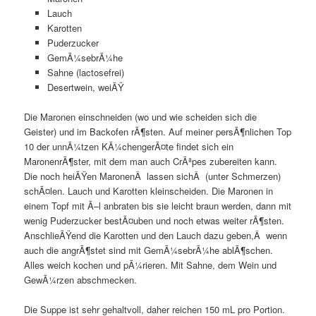
Lauch
Karotten
Puderzucker
GemÃ¼sebrÃ¼he
Sahne (lactosefrei)
Desertwein, weiÃŸ
Die Maronen einschneiden (wo und wie scheiden sich die
Geister) und im Backofen rÃ¶sten. Auf meiner persÃ¶nlichen Top
10 der unnÃ¼tzen KÃ¼chengerÃ¤te findet sich ein
MaronenrÃ¶ster, mit dem man auch CrÃªpes zubereiten kann.
Die noch heiÃŸen MaronenÂ lassen sichÂ (unter Schmerzen)
schÃ¤len. Lauch und Karotten kleinscheiden. Die Maronen in
einem Topf mit Ã–l anbraten bis sie leicht braun werden, dann mit
wenig Puderzucker bestÃ¤uben und noch etwas weiter rÃ¶sten.
AnschlieÃŸend die Karotten und den Lauch dazu geben,Â wenn
auch die angrÃ¶stet sind mit GemÃ¼sebrÃ¼he ablÃ¶schen.
Alles weich kochen und pÃ¼rieren. Mit Sahne, dem Wein und
GewÃ¼rzen abschmecken.
Die Suppe ist sehr gehaltvoll, daher reichen 150 mL pro Portion.