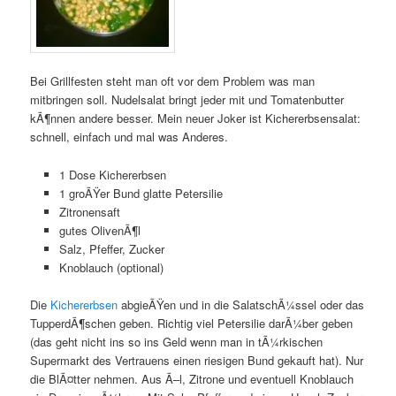
Bei Grillfesten steht man oft vor dem Problem was man
mitbringen soll. Nudelsalat bringt jeder mit und Tomatenbutter
kÃ¶nnen andere besser. Mein neuer Joker ist Kichererbsensalat:
schnell, einfach und mal was Anderes.
1 Dose Kichererbsen
1 groÃŸer Bund glatte Petersilie
Zitronensaft
gutes OlivenÃ¶l
Salz, Pfeffer, Zucker
Knoblauch (optional)
Die
Kichererbsen
abgieÃŸen und in die SalatschÃ¼ssel oder das
TupperdÃ¶schen geben. Richtig viel Petersilie darÃ¼ber geben
(das geht nicht ins so ins Geld wenn man in tÃ¼rkischen
Supermarkt des Vertrauens einen riesigen Bund gekauft hat). Nur
die BlÃ¤tter nehmen. Aus Ã–l, Zitrone und eventuell Knoblauch