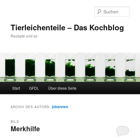
Zum
Zum
Inhalt
sekundären
Such
wechseln
Inhalt
wechseln
Tierleichenteile – Das Kochblog
Rezepte und so
Hauptmenü
Start
GFDL
Über diese Seite
johannes
ARCHIV DES AUTORS:
BILD
Merkhilfe