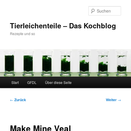
Zum
Inhalt
Such
wechseln
Tierleichenteile – Das Kochblog
Rezepte und so
Hauptmenü
Start
GFDL
Über diese Seite
Beitragsnavigation
←
Zurück
Weiter
→
Make Mine Veal