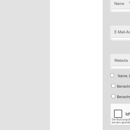
Name
E-Mail-A
Website
Name, E
Benachr
Benachri