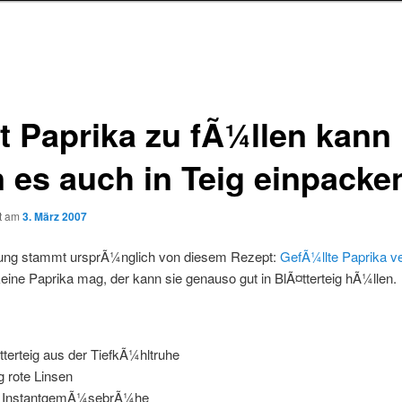
tt Paprika zu fÃ¼llen kann
 es auch in Teig einpacke
ht am
3. März 2007
ung stammt ursprÃ¼nglich von diesem Rezept:
GefÃ¼llte Paprika v
eine Paprika mag, der kann sie genauso gut in BlÃ¤tterteig hÃ¼llen.
tterteig aus der TiefkÃ¼hltruhe
g rote Linsen
L InstantgemÃ¼sebrÃ¼he