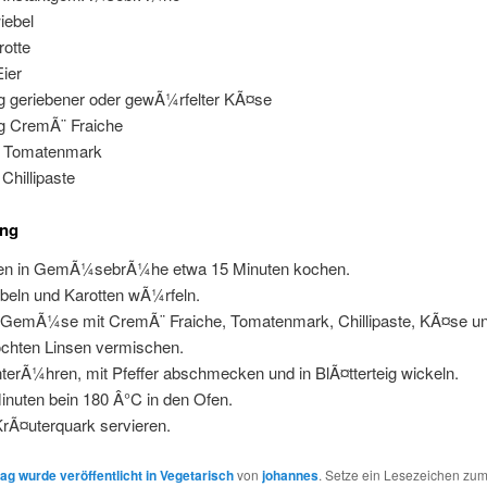
iebel
rotte
Eier
g geriebener oder gewÃ¼rfelter KÃ¤se
g CremÃ¨ Fraiche
L Tomatenmark
 Chillipaste
ung
en in GemÃ¼sebrÃ¼he etwa 15 Minuten kochen.
beln und Karotten wÃ¼rfeln.
GemÃ¼se mit CremÃ¨ Fraiche, Tomatenmark, Chillipaste, KÃ¤se u
chten Linsen vermischen.
nterÃ¼hren, mit Pfeffer abschmecken und in BlÃ¤tterteig wickeln.
inuten bein 180 Â°C in den Ofen.
KrÃ¤uterquark servieren.
ag wurde veröffentlicht in
Vegetarisch
von
johannes
. Setze ein Lesezeichen zu