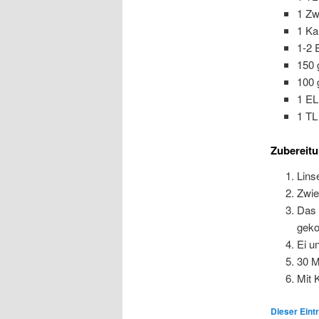
1 Zw
1 Ka
1-2 
150 
100 
1 E
1 TL
Zubereit
Lins
Zwie
Das 
geko
Ei u
30 M
Mit 
Dieser Eintr