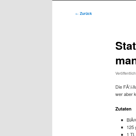
Beitragsnavigation
←
Zurück
Sta
man
Veröffentlic
Die FÃ¼ll
wer aber k
Zutaten
BlÃ¤
125 
1 T