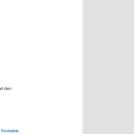
nd den
m
Permalink
.