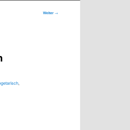
Weiter
→
n
egetarisch
,