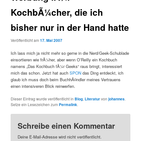
KochbÃ¼cher, die ich
bisher nur in der Hand hatte
Veröffentlicht am
17. Mai 2007
Ich lass mich ja nicht mehr so gerne in die Nerd/Geek-Schublade
einsortieren wie frÃ¼her, aber wenn O’Reilly ein Kochbuch
namens „Das Kochbuch fÃ¼r Geeks“ raus bringt, interessiert
mich das schon. Jetzt hat auch
SPON
das Ding entdeckt, ich
glaub ich muss doch beim BuchhÃ¤ndler meines Vertrauens
einen intensiveren Blick reinwerfen.
Dieser Eintrag wurde veröffentlicht in
Blog
,
Literatur
von
johannes
.
Setze ein Lesezeichen zum
Permalink
.
Schreibe einen Kommentar
Deine E-Mail-Adresse wird nicht veröffentlicht.