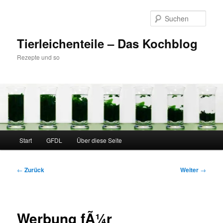
Zum
Inhalt
Such
wechseln
Tierleichenteile – Das Kochblog
Rezepte und so
Hauptmenü
Start
GFDL
Über diese Seite
Beitragsnavigation
←
Zurück
Weiter
→
Werbung fÃ¼r