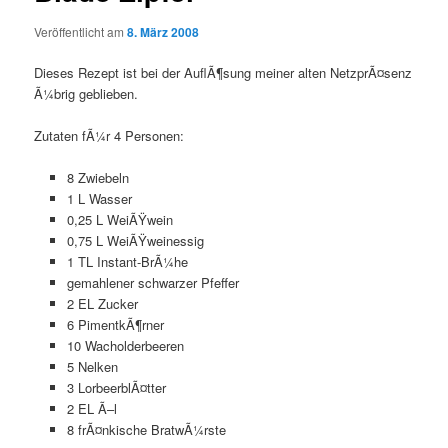
Veröffentlicht am
8. März 2008
Dieses Rezept ist bei der AuflÃ¶sung meiner alten NetzprÃ¤senz
Ã¼brig geblieben.
Zutaten fÃ¼r 4 Personen:
8 Zwiebeln
1 L Wasser
0,25 L WeiÃŸwein
0,75 L WeiÃŸweinessig
1 TL Instant-BrÃ¼he
gemahlener schwarzer Pfeffer
2 EL Zucker
6 PimentkÃ¶rner
10 Wacholderbeeren
5 Nelken
3 LorbeerblÃ¤tter
2 EL Ã–l
8 frÃ¤nkische BratwÃ¼rste