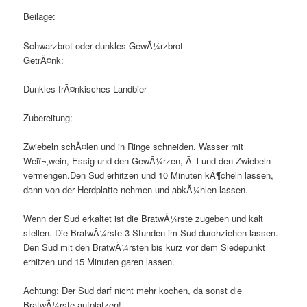
Beilage:
Schwarzbrot oder dunkles GewÃ¼rzbrot
GetrÃ¤nk:
Dunkles frÃ¤nkisches Landbier
Zubereitung:
Zwiebeln schÃ¤len und in Ringe schneiden. Wasser mit
Weiï¬‚wein, Essig und den GewÃ¼rzen, Ã–l und den Zwiebeln
vermengen.Den Sud erhitzen und 10 Minuten kÃ¶cheln lassen,
dann von der Herdplatte nehmen und abkÃ¼hlen lassen.
Wenn der Sud erkaltet ist die BratwÃ¼rste zugeben und kalt
stellen. Die BratwÃ¼rste 3 Stunden im Sud durchziehen lassen.
Den Sud mit den BratwÃ¼rsten bis kurz vor dem Siedepunkt
erhitzen und 15 Minuten garen lassen.
Achtung: Der Sud darf nicht mehr kochen, da sonst die
BratwÃ¼rste aufplatzen!