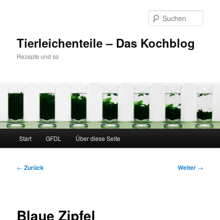
Zum
Inhalt
Such
wechseln
Tierleichenteile – Das Kochblog
Rezepte und so
Hauptmenü
Start
GFDL
Über diese Seite
Beitragsnavigation
←
Zurück
Weiter
→
Blaue Zipfel