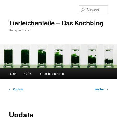
Zum
Inhalt
Such
wechseln
Tierleichenteile – Das Kochblog
Rezepte und so
Hauptmenü
Start
GFDL
Über diese Seite
Beitragsnavigation
←
Zurück
Weiter
→
Update