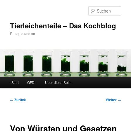
Zum
Inhalt
Such
wechseln
Tierleichenteile – Das Kochblog
Rezepte und so
Hauptmenü
Start
GFDL
Über diese Seite
Beitragsnavigation
←
Zurück
Weiter
→
Von Würsten und Gesetzen