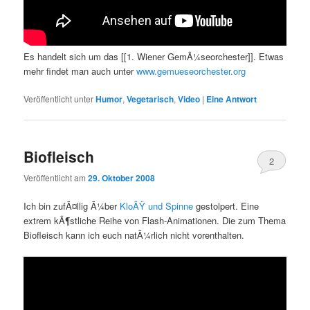
Es handelt sich um das [[1. Wiener GemÃ¼seorchester]]. Etwas
mehr findet man auch unter
www.gemueseorchester.org
Veröffentlicht unter
Humor
,
Vegetarisch
,
Video
|
Eine
Antwort
Biofleisch
2
Veröffentlicht am
29. Oktober 2008
Ich bin zufÃ¤llig Ã¼ber
KloÃŸ und Spinne
gestolpert. Eine
extrem kÃ¶stliche Reihe von Flash-Animationen. Die zum Thema
Biofleisch kann ich euch natÃ¼rlich nicht vorenthalten.