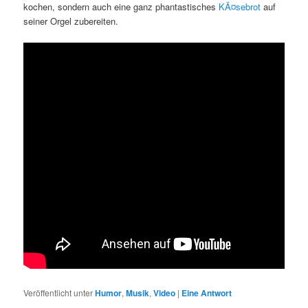
kochen, sondern auch eine ganz phantastisches
KÃ¤sebrot
auf
seiner Orgel zubereiten.
Veröffentlicht unter
Humor
,
Musik
,
Video
|
Eine
Antwort