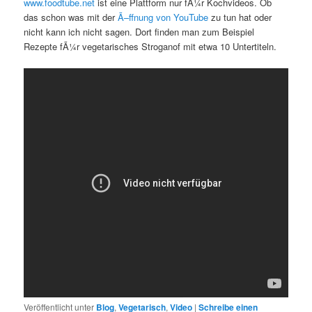
www.foodtube.net
ist eine Plattform nur fÃ¼r Kochvideos. Ob
das schon was mit der
Ã–ffnung von YouTube
zu tun hat oder
nicht kann ich nicht sagen. Dort finden man zum Beispiel
Rezepte fÃ¼r vegetarisches Stroganof mit etwa 10 Untertiteln.
Veröffentlicht unter
Blog
,
Vegetarisch
,
Video
|
Schreibe einen