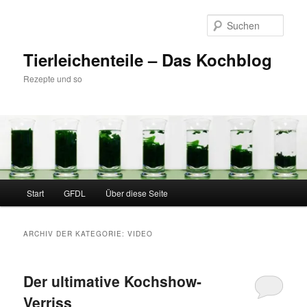
Zum
Zum
Inhalt
sekundären
Such
wechseln
Inhalt
wechseln
Tierleichenteile – Das Kochblog
Rezepte und so
Hauptmenü
Start
GFDL
Über diese Seite
ARCHIV DER KATEGORIE:
VIDEO
Der ultimative Kochshow-
Verriss