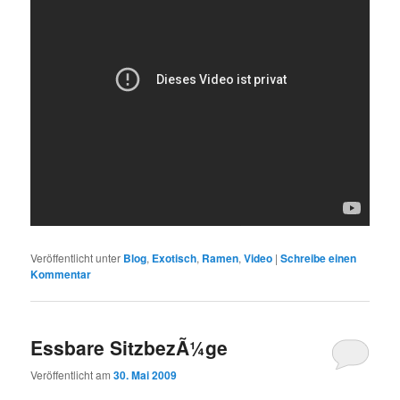
Veröffentlicht unter
Blog
,
Exotisch
,
Ramen
,
Video
|
Schreibe einen
Kommentar
Essbare SitzbezÃ¼ge
Veröffentlicht am
30. Mai 2009