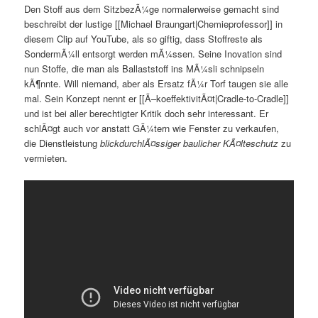
Den Stoff aus dem SitzbezÃ¼ge normalerweise gemacht sind
beschreibt der lustige [[Michael Braungart|Chemieprofessor]] in
diesem Clip auf YouTube, als so giftig, dass Stoffreste als
SondermÃ¼ll entsorgt werden mÃ¼ssen. Seine Inovation sind
nun Stoffe, die man als Ballaststoff ins MÃ¼sli schnipseln
kÃ¶nnte. Will niemand, aber als Ersatz fÃ¼r Torf taugen sie alle
mal. Sein Konzept nennt er [[Ã–koeffektivitÃ¤t|Cradle-to-Cradle]]
und ist bei aller berechtigter Kritik doch sehr interessant. Er
schlÃ¤gt auch vor anstatt GÃ¼tern wie Fenster zu verkaufen,
die Dienstleistung
blickdurchlÃ¤ssiger baulicher KÃ¤lteschutz
zu
vermieten.