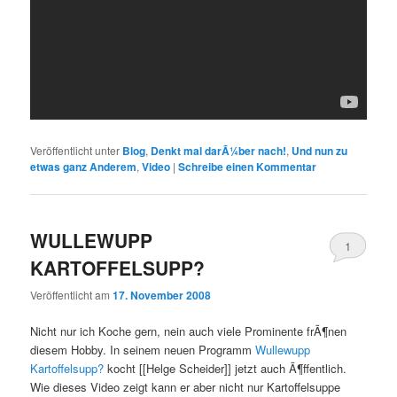
Veröffentlicht unter
Blog
,
Denkt mal darÃ¼ber nach!
,
Und nun zu
etwas ganz Anderem
,
Video
|
Schreibe einen Kommentar
WULLEWUPP
1
KARTOFFELSUPP?
Veröffentlicht am
17. November 2008
Nicht nur ich Koche gern, nein auch viele Prominente frÃ¶nen
diesem Hobby. In seinem neuen Programm
Wullewupp
Kartoffelsupp?
kocht [[Helge Scheider]] jetzt auch Ã¶ffentlich.
Wie dieses Video zeigt kann er aber nicht nur Kartoffelsuppe